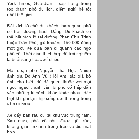
York Times, Guardian… xếp hạng trong
top thành phố du lịch, điểm nghỉ hè tốt
nhất thế giới.
Đội xích lô chở du khách tham quan phố
cổ trên đường Bạch Đằng. Du khách có
thể bắt xích lô tại đường Phan Chu Trinh
hoặc Trần Phú, giá khoảng 150.000 đồng
một giờ. Xe đưa bạn đi quanh các ngõ
phố cổ. Thời gian thích hợp để trải nghiệm
là buổi sáng hoặc xế chiều.
Một đoạn phố Nguyễn Thái Học. Nhiếp
ảnh gia Đỗ Anh Vũ (Hội An), tác giả bộ
ảnh cho biết, dù đã quen thuộc với mọi
ngóc ngách, anh vẫn bị phố cổ hấp dẫn
vào những khoảnh khắc khác nhau, đặc
biệt khi ghi lại nhịp sống đời thường trong
và sau mưa.
Xe đẩy bán rau củ tại khu vực trung tâm.
Sau mưa, phố cổ như được gột rửa,
không gian trở nên trong trẻo và dịu mát
hơn.