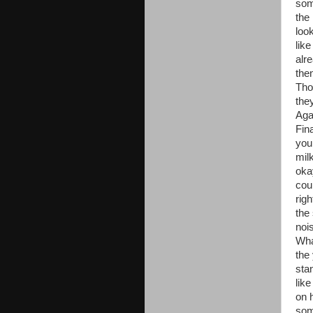
som
the
loo
lik
alr
then
Tho
they
Agai
Fin
you,
mil
okay
cou
rig
the
nois
Wha
the
sta
like
on 
som