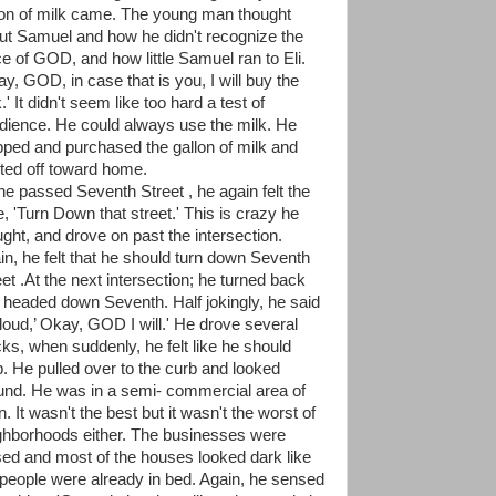
lon of milk came. The young man thought
ut Samuel and how he didn't recognize the
ce of GOD, and how little Samuel ran to Eli.
ay, GOD, in case that is you, I will buy the
.' It didn't seem like too hard a test of
dience. He could always use the milk. He
pped and purchased the gallon of milk and
rted off toward home.
he passed Seventh Street , he again felt the
e, 'Turn Down that street.' This is crazy he
ught, and drove on past the intersection.
in, he felt that he should turn down Seventh
eet .At the next intersection; he turned back
 headed down Seventh. Half jokingly, he said
 loud,’ Okay, GOD I will.' He drove several
cks, when suddenly, he felt like he should
p. He pulled over to the curb and looked
und. He was in a semi- commercial area of
. It wasn't the best but it wasn't the worst of
ghborhoods either. The businesses were
sed and most of the houses looked dark like
 people were already in bed. Again, he sensed